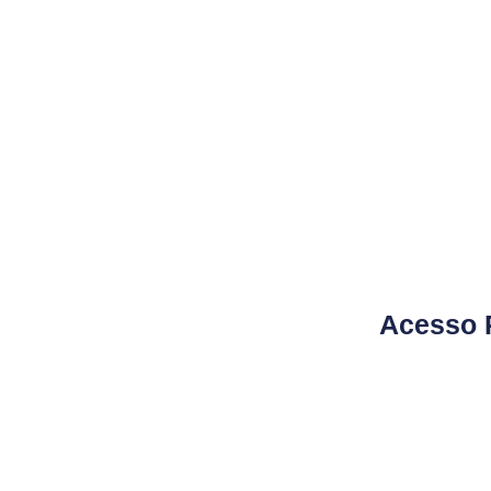
Acesso R
Nome de U